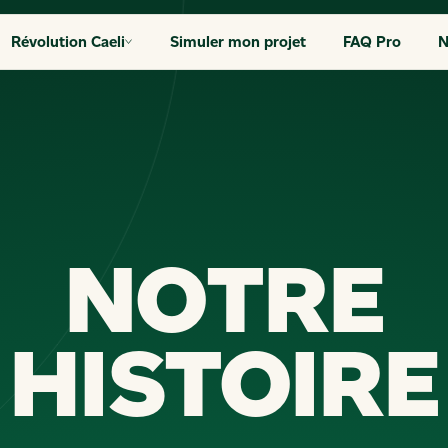
Révolution Caeli
Simuler mon projet
FAQ Pro
N
N
O
T
R
E
H
I
S
T
O
I
R
E