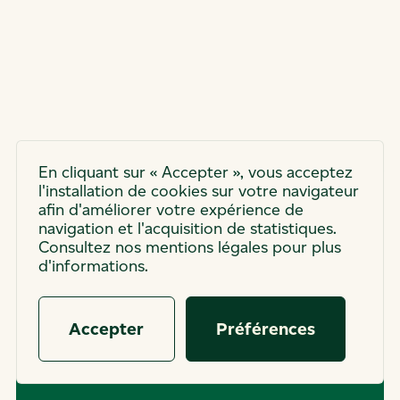
En cliquant sur « Accepter », vous acceptez
l'installation de cookies sur votre navigateur
afin d'améliorer votre expérience de
navigation et l'acquisition de statistiques.
Candidature
Consultez nos mentions légales pour plus
d'informations.
spontanée
Le job de vos rêves n’est pas
Accepter
Préférences
dans cette liste ?