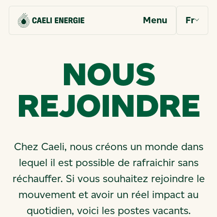
Menu
Fr
N
O
U
S
R
E
J
O
I
N
D
R
E
Chez Caeli, nous créons un monde dans
lequel il est possible de rafraichir sans
réchauffer. Si vous souhaitez rejoindre le
mouvement et avoir un réel impact au
quotidien, voici les postes vacants.